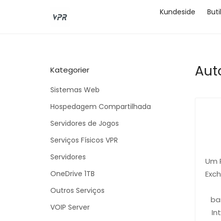
Kundeside
But
Aut
Kategorier
Sistemas Web
Hospedagem Compartilhada
Servidores de Jogos
Serviços Físicos VPR
Servidores
Um P
OneDrive 1TB
Exc
Outros Serviços
ba
VOIP Server
In