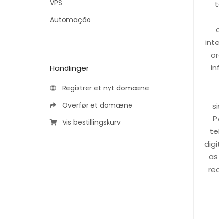
VPS
t
Automação
int
or
in
Handlinger
Registrer et nyt domæne
Overfør et domæne
s
P
Vis bestillingskurv
te
digi
as
re