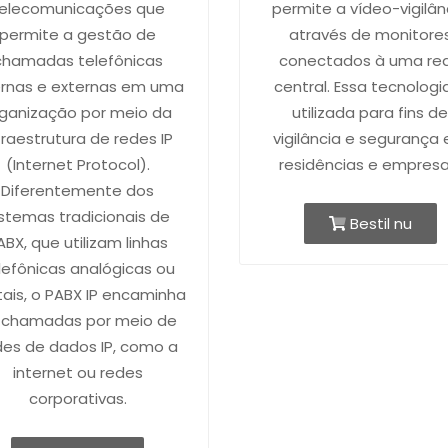
elecomunicações que
permite a vídeo-vigilân
permite a gestão de
através de monitore
chamadas telefônicas
conectados à uma re
ernas e externas em uma
central. Essa tecnologi
ganização por meio da
utilizada para fins d
fraestrutura de redes IP
vigilância e segurança
(Internet Protocol).
residências e empresa
Diferentemente dos
istemas tradicionais de
Bestil nu
ABX, que utilizam linhas
lefônicas analógicas ou
tais, o PABX IP encaminha
 chamadas por meio de
des de dados IP, como a
internet ou redes
corporativas.