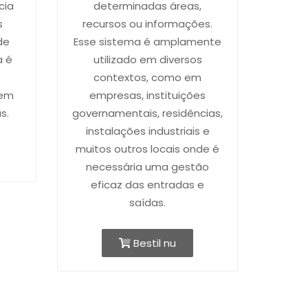
cia
determinadas áreas,
s
recursos ou informações.
de
Esse sistema é amplamente
a é
utilizado em diversos
e
contextos, como em
 em
empresas, instituições
s.
governamentais, residências,
instalações industriais e
muitos outros locais onde é
necessária uma gestão
eficaz das entradas e
saídas.
Bestil nu