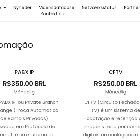
ik
Nyheder
Vidensdatabase
Netværksstatus
Partne
Kontakt os
omação
PABX IP
CFTV
R$350.00 BRL
R$250.00 BRL
Månedlig
Månedlig
ABX IP, ou Private Branch
CFTV (Circuito Fechado
hange (Troca Automática
TV) é um sistema d
de Ramais Privados)
captação e retenção 
seado em Protocolo de
imagens feita por câm
ternet, é um sistema de
digitais ou analógicas e