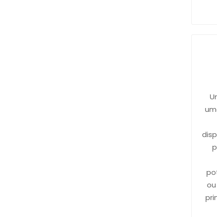
U
um
dis
p
po
ou
pri