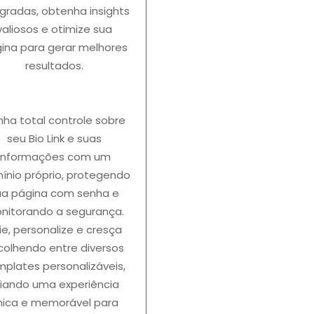
egradas, obtenha insights
valiosos e otimize sua
ina para gerar melhores
resultados.
nha total controle sobre
seu Bio Link e suas
informações com um
ínio próprio, protegendo
ua página com senha e
nitorando a segurança.
ie, personalize e cresça
colhendo entre diversos
mplates personalizáveis,
riando uma experiência
nica e memorável para