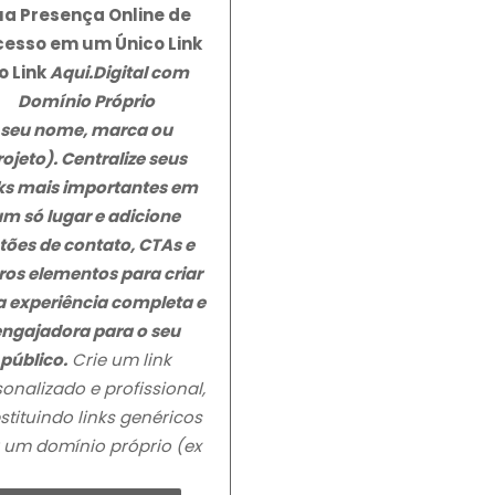
ua Presença Online de
esso em um Único Link
o Link
Aqui.Digital
com
Domínio Próprio
seu nome, marca ou
rojeto). Centralize seus
nks mais importantes em
um só lugar e adicione
tões de contato, CTAs e
ros elementos para criar
 experiência completa e
engajadora para o seu
público.
Crie um link
onalizado e profissional,
stituindo links genéricos
 um domínio próprio (ex