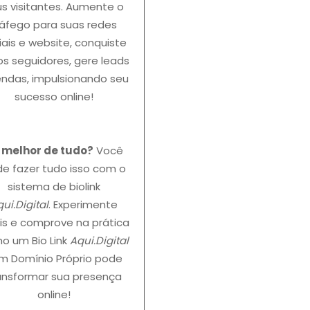
s visitantes. Aumente o
ráfego para suas redes
iais e website, conquiste
s seguidores, gere leads
endas, impulsionando seu
sucesso online!
o melhor de tudo?
Você
e fazer tudo isso com o
sistema de biolink
ui.Digital
. Experimente
is e comprove na prática
o um Bio Link
Aqui.Digital
m Domínio Próprio pode
ansformar sua presença
online!