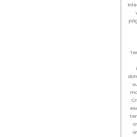
int
pág
Te
dom
s
mo
Cr
es
te
c
ú