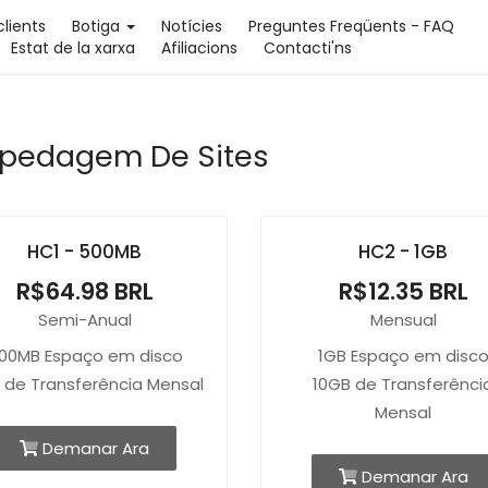
clients
Botiga
Notícies
Preguntes Freqüents - FAQ
Estat de la xarxa
Afiliacions
Contacti'ns
pedagem De Sites
HC1 - 500MB
HC2 - 1GB
R$64.98 BRL
R$12.35 BRL
Semi-Anual
Mensual
00MB Espaço em disco
1GB Espaço em disc
 de Transferência Mensal
10GB de Transferênci
Mensal
Demanar Ara
Demanar Ara