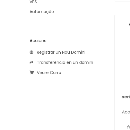
VPS
Automação
Accions
Registrar un Nou Domini
Transferència en un domini
Veure Carro
ser
Ac
f