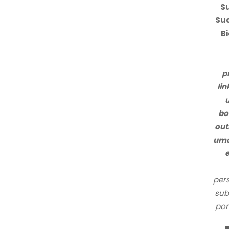
S
Suc
Bi
p
li
bo
out
uma
pers
sub
por