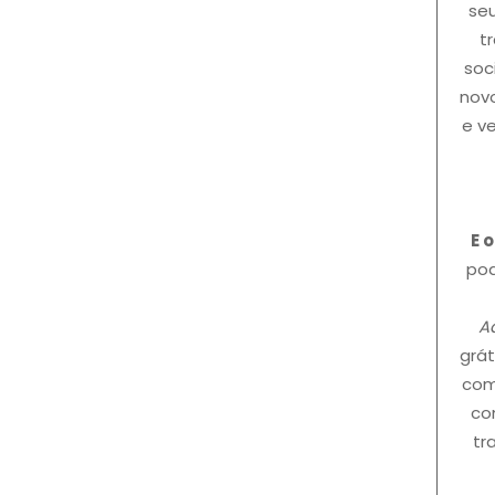
seu
t
soc
novo
e v
E 
pod
Aq
grát
com
co
tr