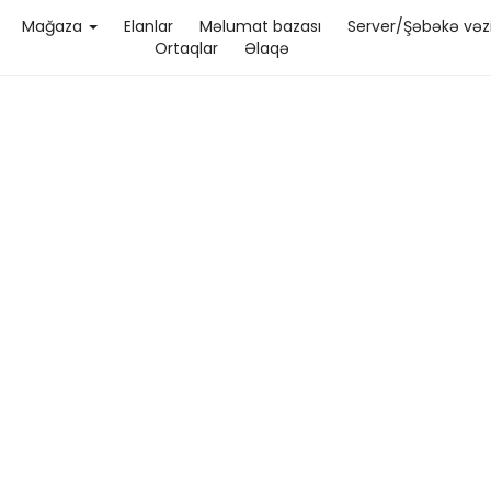
Mağaza
Elanlar
Məlumat bazası
Server/Şəbəkə vəzi
Ortaqlar
Əlaqə