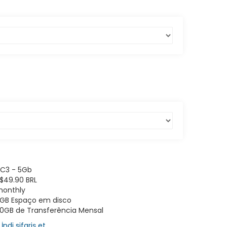
C3 - 5Gb
$49.90 BRL
onthly
GB Espaço em disco
0GB de Transferência Mensal
İndi sifariş et