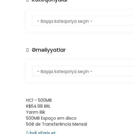
Əməliyyatlar
HC1 - 500MB
R$64.98 BRL
Yarım illik
500MB Espaço em disco
5GB de Transferência Mensal
İndi sifariş et