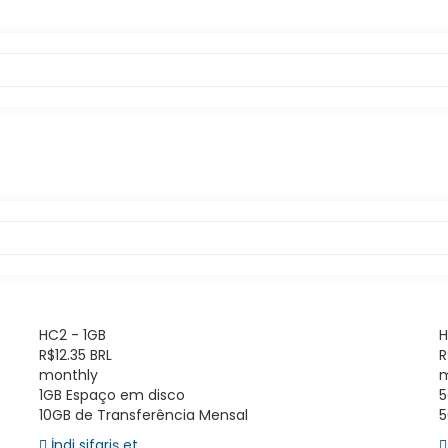
HC2 - 1GB
H
R$12.35 BRL
R
monthly
m
1GB Espaço em disco
5
10GB de Transferência Mensal
5
İndi sifariş et