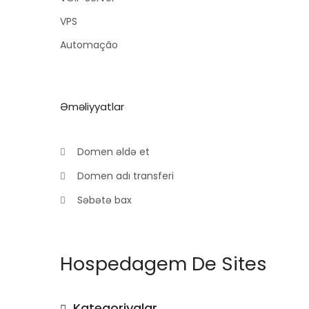
VPS
Automação
Əməliyyatlar
Domen əldə et
Domen adı transferi
Səbətə bax
Hospedagem De Sites
Kateqoriyalar