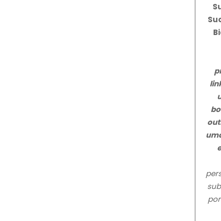
S
Suc
Bi
p
li
bo
out
uma
pers
sub
por