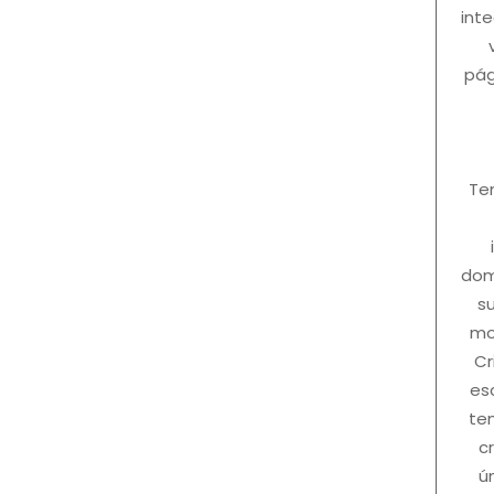
int
pág
Te
dom
s
mo
Cr
es
te
c
ú