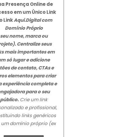
ua Presença Online de
esso em um Único Link
o Link
Aqui.Digital
com
Domínio Próprio
seu nome, marca ou
rojeto). Centralize seus
nks mais importantes em
um só lugar e adicione
tões de contato, CTAs e
ros elementos para criar
 experiência completa e
engajadora para o seu
público.
Crie um link
onalizado e profissional,
stituindo links genéricos
 um domínio próprio (ex