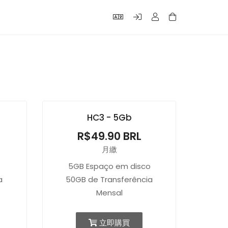
HC3 - 5Gb
R$49.90 BRL
月繳
o
5GB Espaço em disco
a
50GB de Transferência
Mensal
立即購買