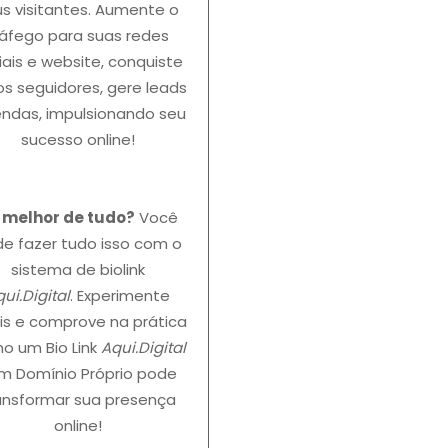
s visitantes. Aumente o
ráfego para suas redes
iais e website, conquiste
s seguidores, gere leads
endas, impulsionando seu
sucesso online!
o melhor de tudo?
Você
e fazer tudo isso com o
sistema de biolink
ui.Digital
. Experimente
is e comprove na prática
o um Bio Link
Aqui.Digital
m Domínio Próprio pode
ansformar sua presença
online!