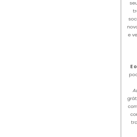
seu
t
soc
novo
e v
E 
pod
Aq
grát
com
co
tr