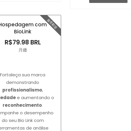
最受歡迎
Hospedagem com
BioLink
R$79.98 BRL
月繳
Fortaleça sua marca
demonstrando
profissionalismo
,
iedade
e aumentando o
reconhecimento
.
ompanhe o desempenho
do seu Bio Link com
erramentas de análise