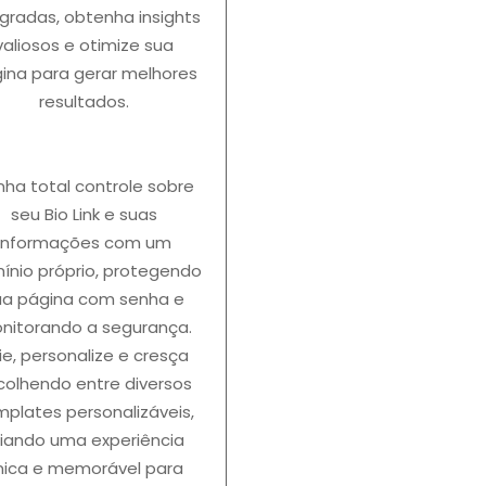
egradas, obtenha insights
valiosos e otimize sua
ina para gerar melhores
resultados.
nha total controle sobre
seu Bio Link e suas
informações com um
ínio próprio, protegendo
ua página com senha e
nitorando a segurança.
ie, personalize e cresça
colhendo entre diversos
mplates personalizáveis,
riando uma experiência
nica e memorável para