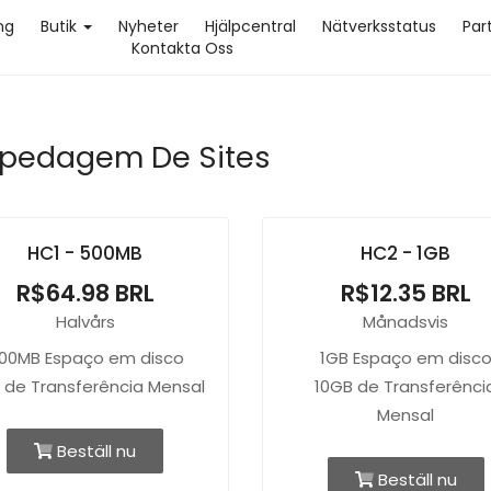
ng
Butik
Nyheter
Hjälpcentral
Nätverksstatus
Par
Kontakta Oss
pedagem De Sites
HC1 - 500MB
HC2 - 1GB
R$64.98 BRL
R$12.35 BRL
Halvårs
Månadsvis
00MB Espaço em disco
1GB Espaço em disc
 de Transferência Mensal
10GB de Transferênci
Mensal
Beställ nu
Beställ nu