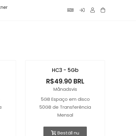
tner
HC3 - 5Gb
R$49.90 BRL
Månadsvis
o
5GB Espaço em disco
a
50GB de Transferência
Mensal
Beställ nu