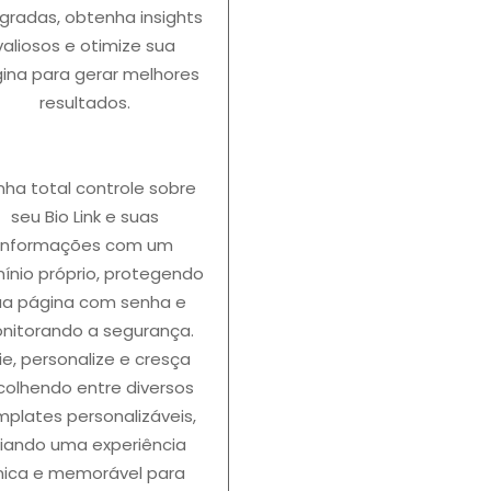
egradas, obtenha insights
valiosos e otimize sua
ina para gerar melhores
resultados.
nha total controle sobre
seu Bio Link e suas
informações com um
ínio próprio, protegendo
ua página com senha e
nitorando a segurança.
ie, personalize e cresça
colhendo entre diversos
mplates personalizáveis,
riando uma experiência
nica e memorável para