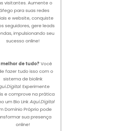
s visitantes. Aumente o
ráfego para suas redes
iais e website, conquiste
s seguidores, gere leads
endas, impulsionando seu
sucesso online!
o melhor de tudo?
Você
e fazer tudo isso com o
sistema de biolink
ui.Digital
. Experimente
is e comprove na prática
o um Bio Link
Aqui.Digital
m Domínio Próprio pode
ansformar sua presença
online!