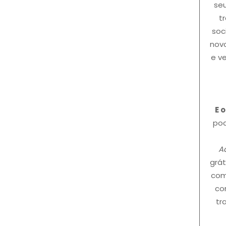
seu
t
soc
novo
e v
E 
pod
Aq
grát
com
co
tr