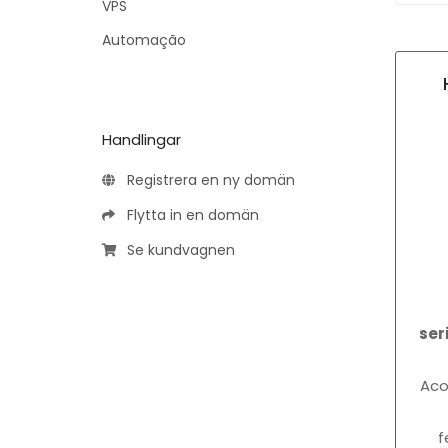
VPS
Automação
Handlingar
Registrera en ny domän
Flytta in en domän
Se kundvagnen
ser
Ac
f