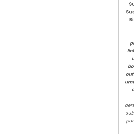
S
Suc
Bi
p
li
bo
out
uma
pers
sub
por