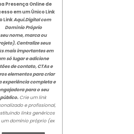
ua Presença Online de
esso em um Único Link
o Link
Aqui.Digital
com
Domínio Próprio
seu nome, marca ou
rojeto). Centralize seus
nks mais importantes em
um só lugar e adicione
tões de contato, CTAs e
ros elementos para criar
 experiência completa e
engajadora para o seu
público.
Crie um link
onalizado e profissional,
stituindo links genéricos
 um domínio próprio (ex