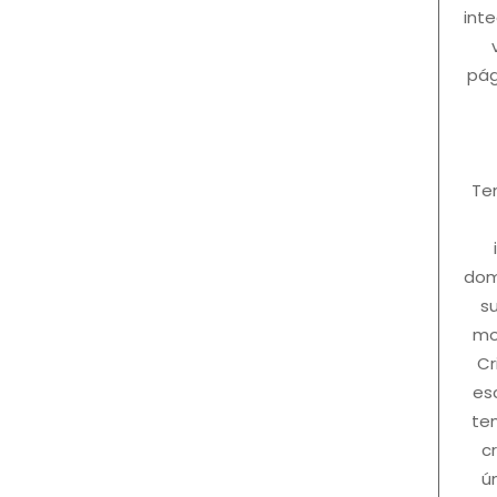
int
pág
Te
dom
s
mo
Cr
es
te
c
ú