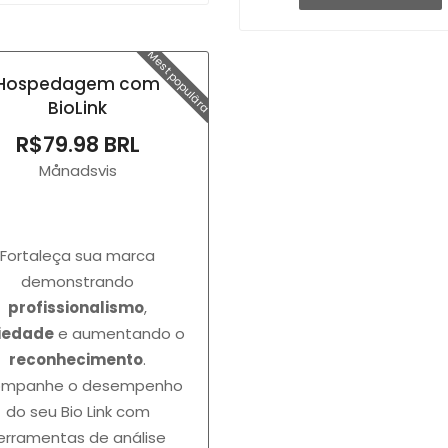
Mest populära
Hospedagem com
BioLink
R$79.98 BRL
Månadsvis
Fortaleça sua marca
demonstrando
profissionalismo
,
iedade
e aumentando o
reconhecimento
.
ompanhe o desempenho
do seu Bio Link com
erramentas de análise