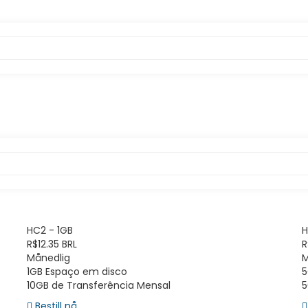
HC2 - 1GB
H
R$12.35 BRL
R
Månedlig
M
1GB Espaço em disco
5
10GB de Transferência Mensal
5
Bestill nå