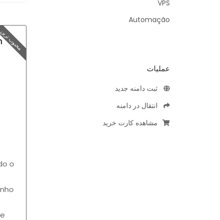
VPS
Automação
محبوب ترین
m
عملیات
ثبت دامنه جدید
انتقال در دامنه
مشاهده کارت خرید
do o
nho
se