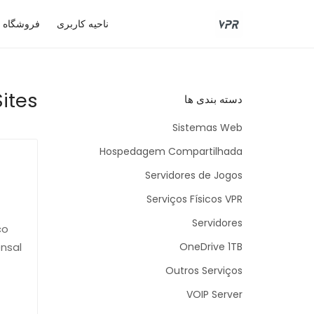
ناحیه کاربری
فروشگاه
ites
دسته بندی ها
Sistemas Web
Hospedagem Compartilhada
Servidores de Jogos
Serviços Físicos VPR
Servidores
co
nsal
OneDrive 1TB
Outros Serviços
VOIP Server