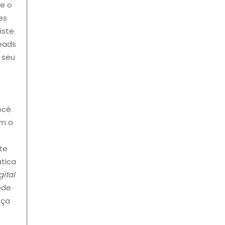
te o
es
iste
leads
 seu
ocê
om o
te
ática
gital
ode
nça