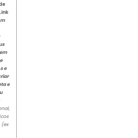
de
Link
om
u
us
 em
e
s e
riar
ta e
u
onal,
icos
 (ex