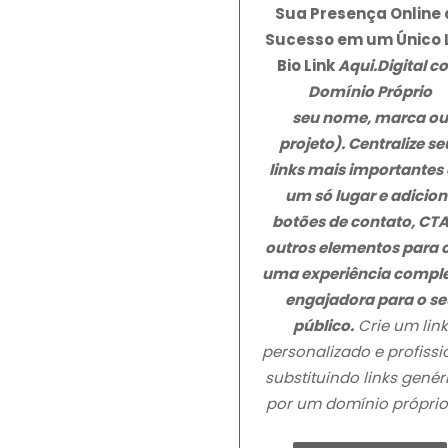
Sua Presença Online 
Sucesso em um Único 
Bio Link
Aqui.Digital
c
Domínio Próprio
seu nome, marca o
projeto). Centralize se
links mais importantes
um só lugar e adicion
botões de contato, CTA
outros elementos para c
uma experiência comple
engajadora para o se
público.
Crie um link
personalizado e profissi
substituindo links genér
por um domínio próprio