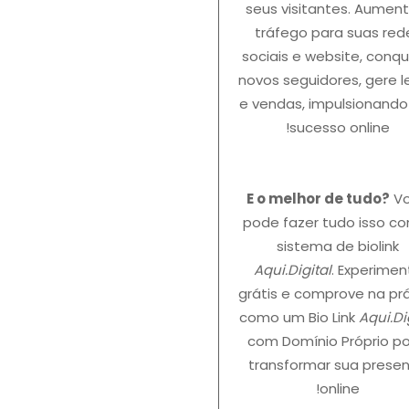
seus visitantes. Aumen
tráfego para suas red
sociais e website, conqu
novos seguidores, gere 
e vendas, impulsionando
sucesso online!
E o melhor de tudo?
V
pode fazer tudo isso c
sistema de biolink
Aqui.Digital
. Experimen
grátis e comprove na pr
como um Bio Link
Aqui.Di
com Domínio Próprio p
transformar sua prese
online!