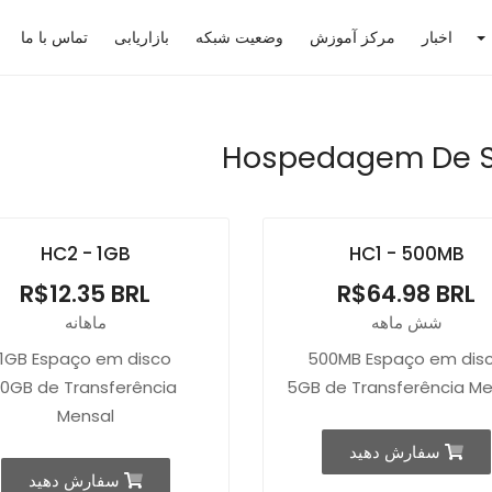
اخبار
مرکز آموزش
وضعیت شبکه
بازاریابی
تماس با ما
Hospedagem De S
HC2 - 1GB
HC1 - 500MB
R$12.35 BRL
R$64.98 BRL
شش ماهه
ماهانه
1GB Espaço em disco
500MB Espaço em dis
10GB de Transferência
5GB de Transferência Me
Mensal
سفارش دهید
سفارش دهید