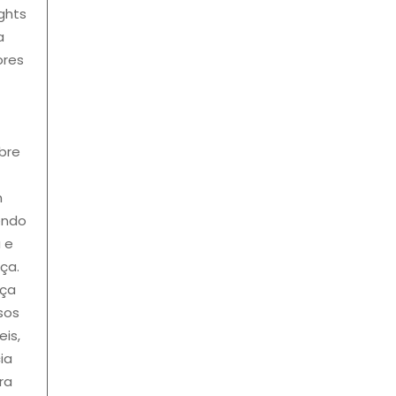
ghts
a
ores
bre
m
endo
 e
ça.
sça
sos
is,
ia
ra